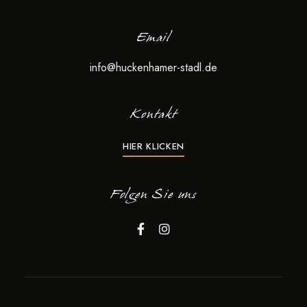
v
i
Email
g
info@huckenhamer-stadl.de
a
t
i
Kontakt
o
HIER KLICKEN
n
Folgen Sie uns