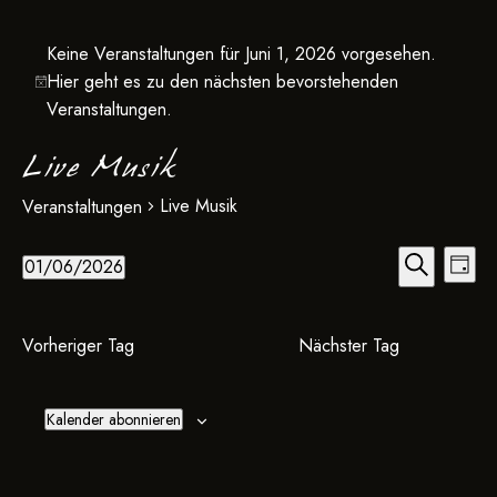
Keine Veranstaltungen für Juni 1, 2026 vorgesehen.
Hier geht es zu den
nächsten bevorstehenden
Veranstaltungen
.
Live Musik
Live Musik
Veranstaltungen
V
V
01/06/2026
T
e
S
e
D
a
u
g
r
a
r
c
a
Vorheriger Tag
Nächster Tag
t
h
a
n
e
u
s
n
m
Kalender abonnieren
t
w
s
a
ä
t
l
h