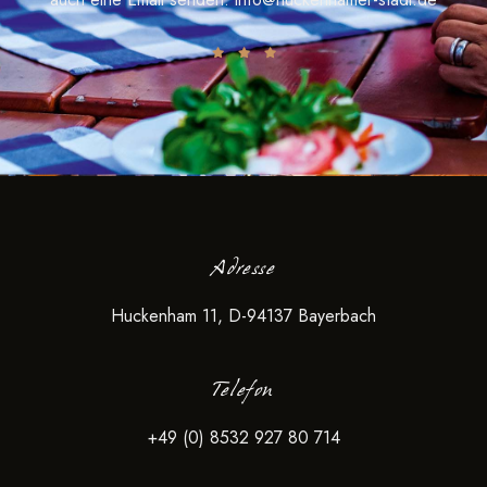
v
i
g
a
t
i
o
n
Adresse
Huckenham 11, D-94137 Bayerbach
Telefon
+49 (0) 8532 927 80 714