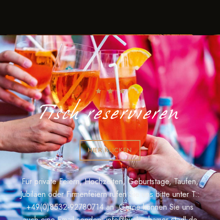
l
n
,
,
,
,
,
,
,
g
e
e
e
e
e
e
e
t
a
d
n
n
n
n
n
n
n
u
t
,
,
,
,
,
,
,
A
i
n
n
o
g
s
n
e
i
n
c
Tisch reservieren
h
t
e
HIER KLICKEN
n
,
Für private Feiern, Hochzeiten, Geburtstage, Taufen,
N
Jubiläen oder Firmenfeiern rufen Sie uns bitte unter T.:
+49(0)8532-92780714
an. Gerne können Sie uns
a
auch eine Email senden:
info@huckenhamer-stadl.de