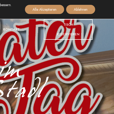
bessern.
+49(0)8532 927 80 714
Alle Akzeptieren
Ablehnen
TISCH
KONTAKT
RESERVIEREN
im
tadl