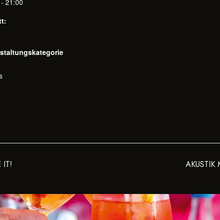
 - 21:00
tt:
staltungskategorie
s
IT!
AKUSTIK