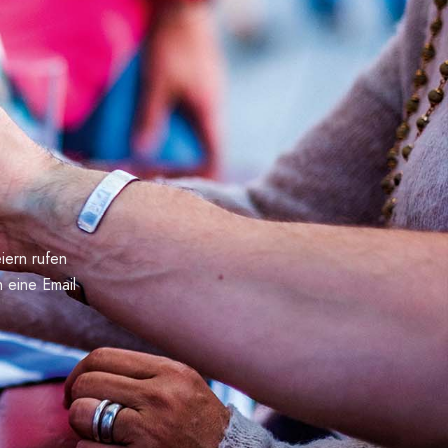
iern rufen
 eine Email