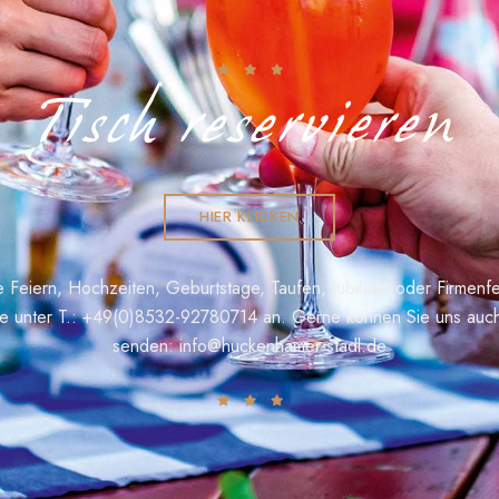
Tisch reservieren
HIER KLICKEN
te Feiern, Hochzeiten, Geburtstage, Taufen, Jubiläen oder Firmenfe
te unter T.:
+49(0)8532-92780714
an. Gerne können Sie uns auch
senden:
info@huckenhamer-stadl.de