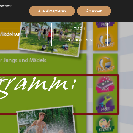
bessern.
+49(0)8532 927 80 714
Alle Akzeptieren
Ablehnen
TISCH
KONTAKT
RESERVIEREN
gramm: