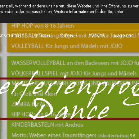
senziell, während andere uns helfen, diese Website und Ihre Erfahrung zu ver
wenden oder sie ausschalten. Weitere Informationen finden Sie unter
GESCHICHTE
SPEISEN
FEIERN
EVENTS
KARRIERE
rferienpro
Dance