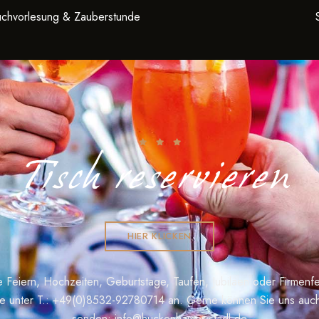
chvorlesung & Zauberstunde
Tisch reservieren
HIER KLICKEN
te Feiern, Hochzeiten, Geburtstage, Taufen, Jubiläen oder Firmenfe
te unter T.:
+49(0)8532-92780714
an. Gerne können Sie uns auch
senden:
info@huckenhamer-stadl.de