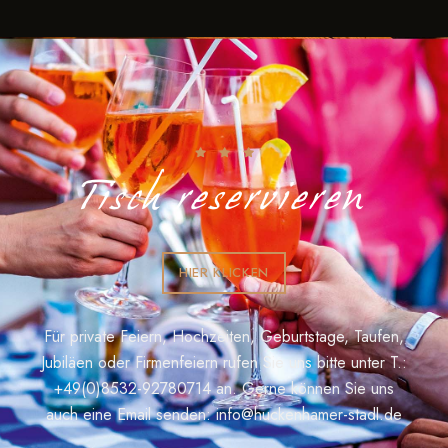
Tisch reservieren
HIER KLICKEN
Für private Feiern, Hochzeiten, Geburtstage, Taufen,
Jubiläen oder Firmenfeiern rufen Sie uns bitte unter T.:
+49(0)8532-92780714
an. Gerne können Sie uns
auch eine Email senden:
info@huckenhamer-stadl.de