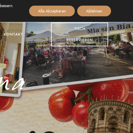
bessern.
+49(0)8532 927 80 714
Alle Akzeptieren
Ablehnen
TISCH
KONTAKT
RESERVIEREN
ana