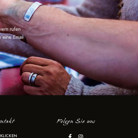
iern rufen
 eine Email
ntakt
Folgen Sie uns
 KLICKEN