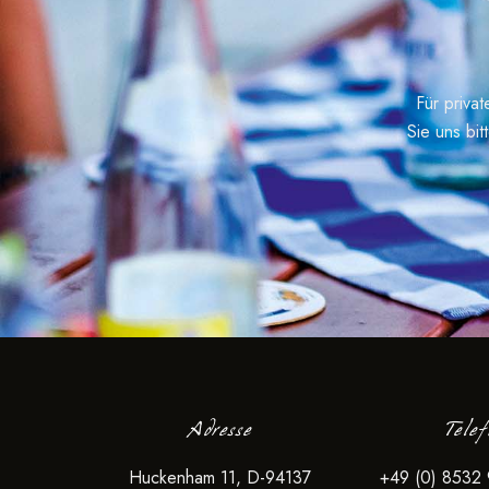
Für priva
Sie uns bit
Adresse
Tele
Huckenham 11, D-94137
+49 (0) 8532