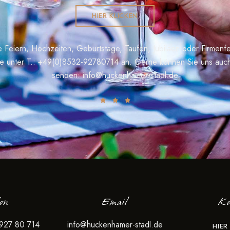
HIER KLICKEN
te Feiern, Hochzeiten, Geburtstage, Taufen, Jubiläen oder Firmenfe
te unter T.:
+49(0)8532-92780714
an. Gerne können Sie uns auch
senden:
info@huckenhamer-stadl.de
fon
Email
Ko
 927 80 714
info@huckenhamer-stadl.de
HIER