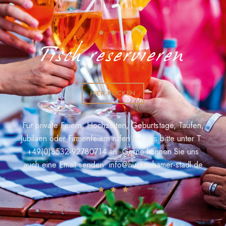
Tisch reservieren
HIER KLICKEN
Für private Feiern, Hochzeiten, Geburtstage, Taufen,
Jubiläen oder Firmenfeiern rufen Sie uns bitte unter T.:
+49(0)8532-92780714
an. Gerne können Sie uns
auch eine Email senden:
info@huckenhamer-stadl.de